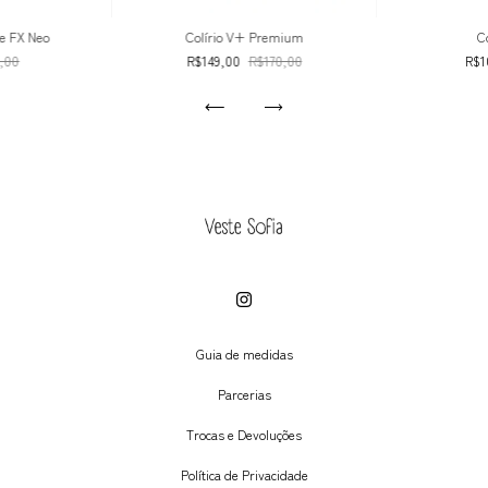
te FX Neo
Colírio V+ Premium
C
,00
R$149,00
R$170,00
R$1
Guia de medidas
Parcerias
Trocas e Devoluções
Política de Privacidade