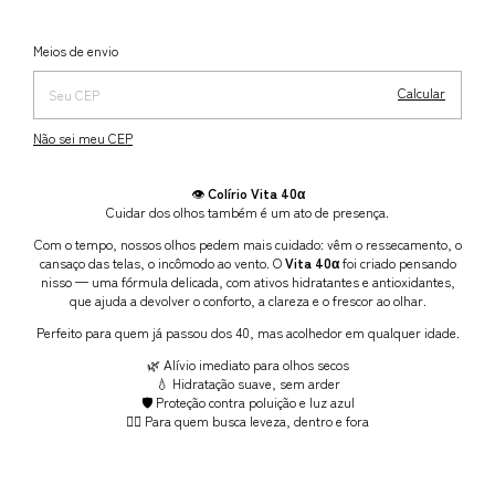
Alterar CEP
Entregas para o CEP:
Meios de envio
Calcular
Não sei meu CEP
👁️
Colírio Vita 40α
Cuidar dos olhos também é um ato de presença.
Com o tempo, nossos olhos pedem mais cuidado: vêm o ressecamento, o
cansaço das telas, o incômodo ao vento. O
Vita 40α
foi criado pensando
nisso — uma fórmula delicada, com ativos hidratantes e antioxidantes,
que ajuda a devolver o conforto, a clareza e o frescor ao olhar.
Perfeito para quem já passou dos 40, mas acolhedor em qualquer idade.
🌿 Alívio imediato para olhos secos
💧 Hidratação suave, sem arder
🛡️ Proteção contra poluição e luz azul
🧘‍♂️ Para quem busca leveza, dentro e fora