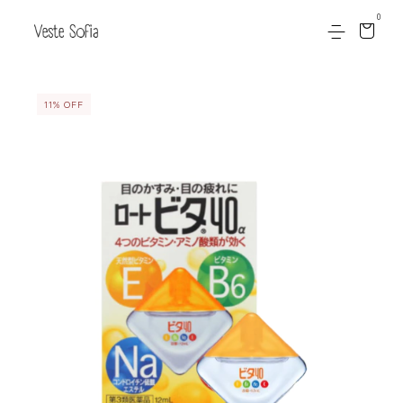
0
11
%
OFF