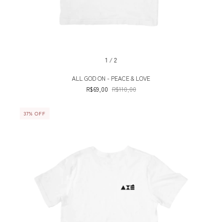
1
/
2
ALL GOD ON - PEACE & LOVE
R$69,00
R$110,00
37
%
OFF