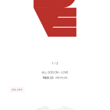
1
/
2
ALL GOD ON - LOVE
R$69,00
R$110,00
37
%
OFF