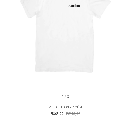
1
/
2
ALL GOD ON - AMÉM
R$69,00
R$110,00