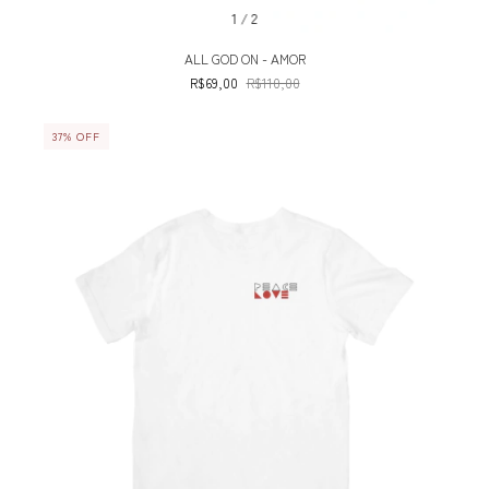
1
/
2
ALL GOD ON - AMOR
R$69,00
R$110,00
37
%
OFF