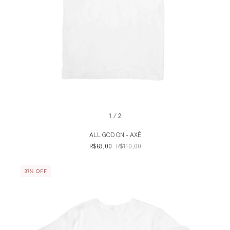
1
/
2
ALL GOD ON - AXÉ
R$69,00
R$110,00
37
%
OFF