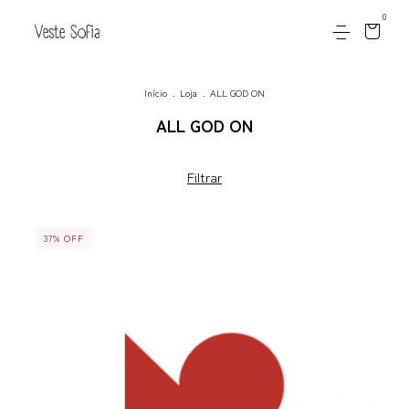
0
Início
.
Loja
.
ALL GOD ON
ALL GOD ON
Filtrar
37
%
OFF