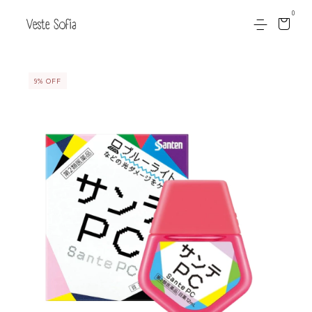
0
9
%
OFF