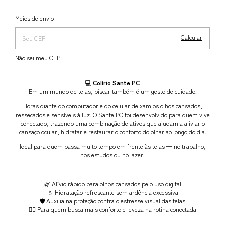
Alterar CEP
Entregas para o CEP:
Meios de envio
Calcular
Não sei meu CEP
💻
Colírio Sante PC
Em um mundo de telas, piscar também é um gesto de cuidado.
Horas diante do computador e do celular deixam os olhos cansados,
ressecados e sensíveis à luz. O Sante PC foi desenvolvido para quem vive
conectado, trazendo uma combinação de ativos que ajudam a aliviar o
cansaço ocular, hidratar e restaurar o conforto do olhar ao longo do dia.
Ideal para quem passa muito tempo em frente às telas — no trabalho,
nos estudos ou no lazer.
🌿 Alívio rápido para olhos cansados pelo uso digital
💧 Hidratação refrescante sem ardência excessiva
🛡️ Auxilia na proteção contra o estresse visual das telas
🧘‍♂️ Para quem busca mais conforto e leveza na rotina conectada