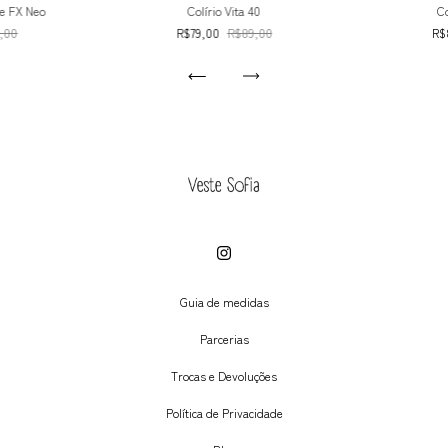
te FX Neo
Colírio Vita 40
Co
,00
R$79,00
R$89,00
R$
Guia de medidas
Parcerias
Trocas e Devoluções
Política de Privacidade