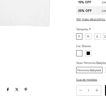
15% OFF
co
20% OFF
co
Ver mais descontos
Tamanho:
P
P
M
G
Cor:
Branco
Sexo:
Feminino Babylo
Feminino Babylook
Guia de medidas