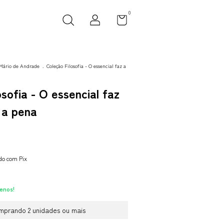
0
Mário de Andrade
.
Coleção Filosofia - O essencial faz a
sofia - O essencial faz
 a pena
o com Pix
enos!
mprando 2 unidades ou mais