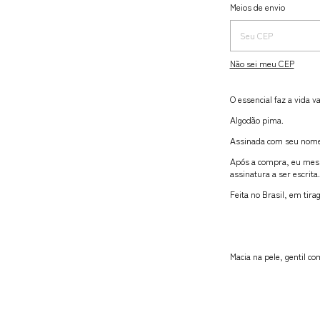
Entregas para o CEP:
Meios de envio
Não sei meu CEP
O essencial faz a vida v
Algodão pima.
Assinada com seu nome
Após a compra, eu mesm
assinatura a ser escrita.
Feita no Brasil, em tir
Macia na pele, gentil c