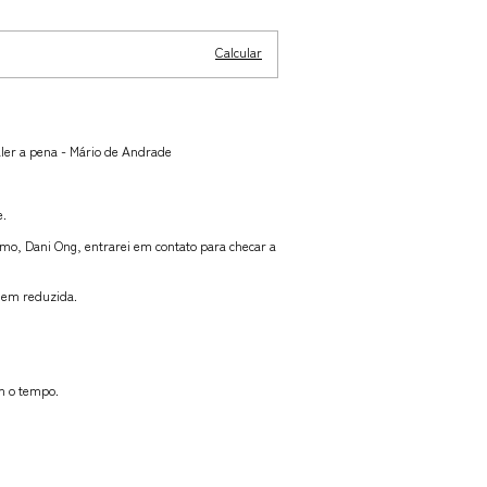
Alterar CEP
Calcular
aler a pena
-
Mário de Andrade
.
o, Dani Ong, entrarei em contato para checar a
agem reduzida.
om o tempo.