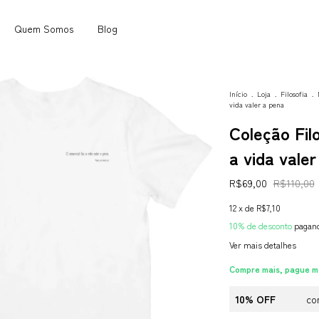
Quem Somos
Blog
Início
.
Loja
.
Filosofia
.
vida valer a pena
Coleção Filo
a vida valer
R$69,00
R$110,00
12
x de
R$7,10
10% de desconto
pagand
Ver mais detalhes
Compre mais, pague m
10% OFF
co