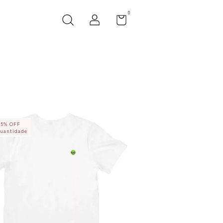
0
25% OFF
uantidade