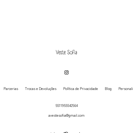
Parcerias
Trocas e Devoluções
Política de Privacidade
Blog
Personal
5511955542564
avestesofia@gmail.com