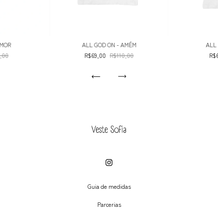
AMOR
ALL GOD ON - AMÉM
ALL 
,00
R$69,00
R$110,00
R$
Guia de medidas
Parcerias