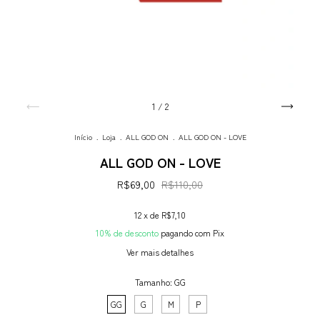
1
/
2
Início
.
Loja
.
ALL GOD ON
.
ALL GOD ON - LOVE
ALL GOD ON - LOVE
R$69,00
R$110,00
12
x de
R$7,10
10% de desconto
pagando com Pix
Ver mais detalhes
Tamanho:
GG
GG
G
M
P