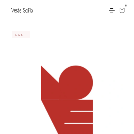
0
37
%
OFF