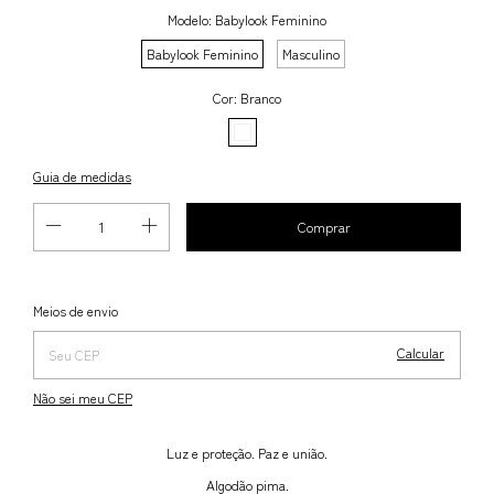
Modelo:
Babylook Feminino
Babylook Feminino
Masculino
Cor:
Branco
Guia de medidas
Alterar CEP
Entregas para o CEP:
Meios de envio
Calcular
Não sei meu CEP
Luz e proteção. Paz e união.
Algodão pima.